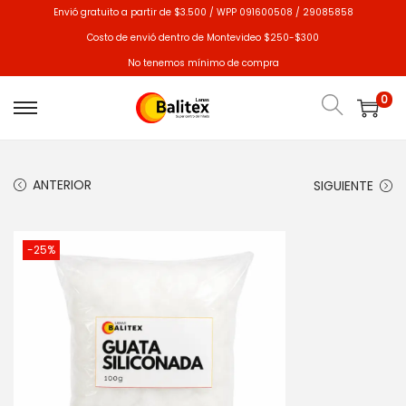
Envió gratuito a partir de $3.500 / WPP 091600508 / 29085858
Costo de envió dentro de Montevideo $250-$300
No tenemos mínimo de compra
0
ANTERIOR
SIGUIENTE
-25%