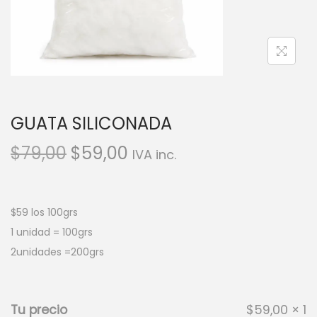
GUATA SILICONADA
$
79,00
$
59,00
IVA inc.
$59 los 100grs
1 unidad = 100grs
2unidades =200grs
Tu precio
$
59,00
× 1