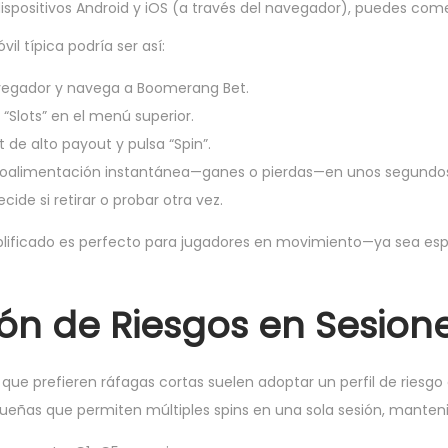
ispositivos Android y iOS (a través del navegador), puedes come
il típica podría ser así:
vegador y navega a Boomerang Bet.
“Slots” en el menú superior.
ot de alto payout y pulsa “Spin”.
roalimentación instantánea—ganes o pierdas—en unos segundo
ecide si retirar o probar otra vez.
mplificado es perfecto para jugadores en movimiento—ya sea es
ón de Riesgos en Sesion
 que prefieren ráfagas cortas suelen adoptar un perfil de riesgo
eñas que permiten múltiples spins en una sola sesión, manteni