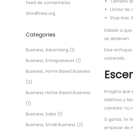
Tamaño de
Feed de comentarios
Límite: No
WordPress.org
Stop‑loss: 
Debido a que 
Categories
se detienen.
Business, Advertising
(1)
Este enfoque 
sostenido.
Business, Entrepreneurs
(1)
Esce
Business, Home Based Business
(2)
Imagina que e
Business, Home Based Business
teléfono y la
(1)
carretes—tu re
Business, Sales
(1)
Si ganas, te 
Business, Small Business
(2)
empezar de n