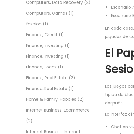
Computers, Data Recovery
(2)
Escenario 
Computers, Games
(1)
Escenario 
fashion
(1)
En cada caso,
Finance, Credit
(1)
jugadas de co
Finance, Investing
(1)
El Pa
Finance, Investing
(1)
Sesi
Finance, Loans
(1)
Finance, Real Estate
(2)
Los juegos co
Finance::Real Estate
(1)
típica de bla
Home & Family, Hobbies
(2)
después.
Internet Business, Ecommerce
La interfaz of
(2)
Chat en vi
Internet Business, Internet