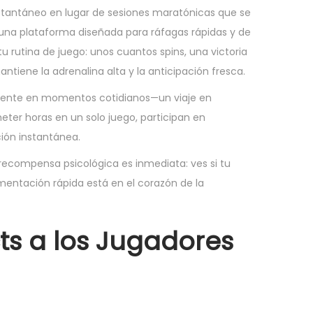
stantáneo en lugar de sesiones maratónicas que se
una plataforma diseñada para ráfagas rápidas y de
u rutina de juego: unos cuantos spins, una victoria
antiene la adrenalina alta y la anticipación fresca.
amente en momentos cotidianos—un viaje en
ter horas en un solo juego, participan en
ión instantánea.
 recompensa psicológica es inmediata: ves si tu
imentación rápida está en el corazón de la
ts a los Jugadores