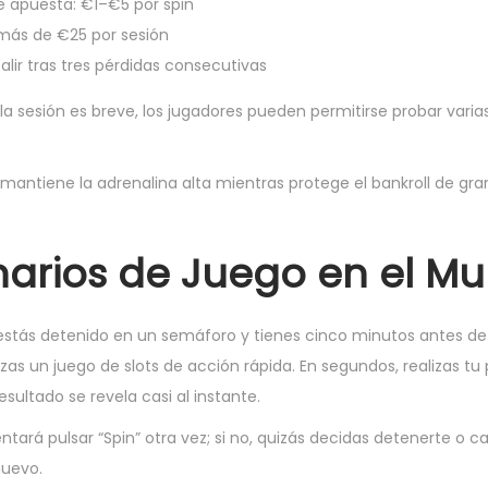
 apuesta: €1–€5 por spin
 más de €25 por sesión
Salir tras tres pérdidas consecutivas
la sesión es breve, los jugadores pueden permitirse probar varia
mantiene la adrenalina alta mientras protege el bankroll de gra
narios de Juego en el M
stás detenido en un semáforo y tienes cinco minutos antes de
nzas un juego de slots de acción rápida. En segundos, realizas t
sultado se revela casi al instante.
tentará pulsar “Spin” otra vez; si no, quizás decidas detenerte o
uevo.