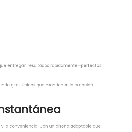
os que entregan resultados rápidamente—perfectos
diendo giros únicos que mantienen la emoción
Instantánea
d y la conveniencia. Con un diseño adaptable que