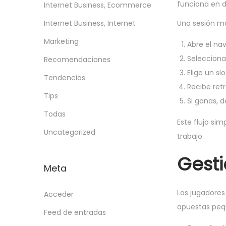
funciona en d
Internet Business, Ecommerce
Internet Business, Internet
Una sesión móv
Marketing
Abre el na
Selecciona 
Recomendaciones
Elige un sl
Tendencias
Recibe ret
Tips
Si ganas, d
Todas
Este flujo si
Uncategorized
trabajo.
Gesti
Meta
Los jugadores
Acceder
apuestas pequ
Feed de entradas