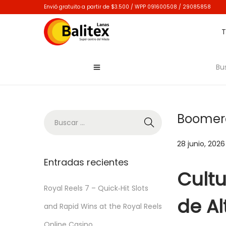
Envió gratuito a partir de $3.500 / WPP 091600508 / 29085858
T
Boomera
P
28 junio, 2026
u
Entradas recientes
b
Cultu
l
Royal Reels 7 – Quick‑Hit Slots
de Al
i
and Rapid Wins at the Royal Reels
c
Online Casino