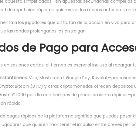
e apuesta simplificadas—sin apuestas secundarias complejas qu
dad de repetición rápida si quieres ver las manos anteriores an
menta a los jugadores que disfrutan de la acción en vivo pero p
que las rondas prolongadas los distraigan.
dos de Pago para Acces
 en sesiones cortas, el tiempo es esencial incluso al recargar t
instantáneos:
Visa, Mastercard, Google Pay, Revolut—procesados
rypto:
Bitcoin (BTC) y otras criptomonedas ofrecen depósitos u
asta €1,000 por día con tiempos de procesamiento rápidos—per
ión rápida.
 de pagos rápidos de la plataforma significa que puedes pasar de 
 jugadores que quieren mantener el impulso entre breves períod