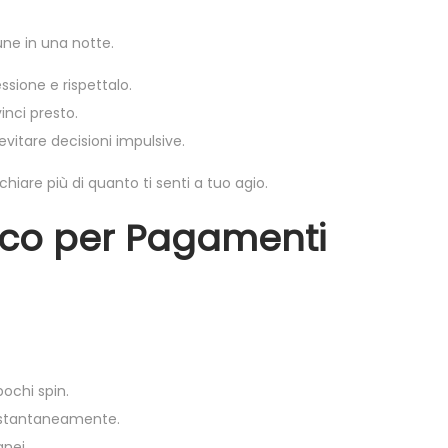
une in una notte.
sione e rispettalo.
nci presto.
evitare decisioni impulsive.
iare più di quanto ti senti a tuo agio.
ioco per Pagamenti
pochi spin.
istantaneamente.
nei.