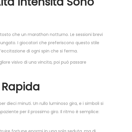
Alta Intensità Sono
ttosto che un marathon notturno. Le sessioni brevi
lungato. I giocatori che preferiscono questo stile
eccitazione di ogni spin che si ferma.
gliore visivo di una vincita, poi può passare
t Rapida
 dieci minuti. Un rullo luminoso gira, e i simboli si
ziente per il prossimo giro. Il ritmo è semplice:
ostruire fortune enormi in una sola seduta, ma di