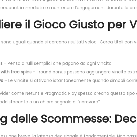
l feedback immediato e mantenere l’engagement durante la bre
iere il Gioco Giusto per 
ot sono uguali quando si cercano risultati veloci. Cerca titoli co
ts
– Pensa a rulli semplici che pagano ad ogni vincita.
 with free spins
– I round bonus possono aggiungere vincite extr
ys
– Le vincite si attivano istantaneamente quando simboli corri
provider come NetEnt e Pragmatic Play spesso creano questo tipo 
ddisfacente o un chiaro segnale di “riprovare”.
g delle Scommesse: Deci
ssione breve, la latenza decisionale è fondamentale. Non passi il 