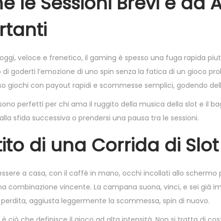
é le Sessioni Brevi e ad 
a
d
tanti
o
e
n
oggi, veloce e frenetico, il gaming è spesso una fuga rapida piu
di goderti l’emozione di uno spin senza la fatica di un gioco pro
so giochi con payout rapidi e scommesse semplici, godendo dell’
sono perfetti per chi ama il ruggito della musica della slot e il ba
lla sfida successiva o prendersi una pausa tra le sessioni.
ttito di una Corrida di Slo
sere a casa, con il caffè in mano, occhi incollati allo schermo per
na combinazione vincente. La campana suona, vinci, e sei già impa
 o perdita, aggiusta leggermente la scommessa, spin di nuovo.
è ciò che definisce il gioco ad alta intensità. Non si tratta di c