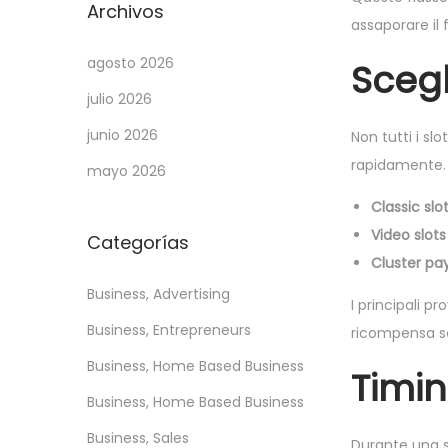
Archivos
assaporare i
agosto 2026
Scegl
julio 2026
junio 2026
Non tutti i sl
rapidamente.
mayo 2026
Classic slo
Video slots
Categorías
Cluster pa
Business, Advertising
I principali 
Business, Entrepreneurs
ricompensa so
Business, Home Based Business
Timin
Business, Home Based Business
Business, Sales
Durante una se