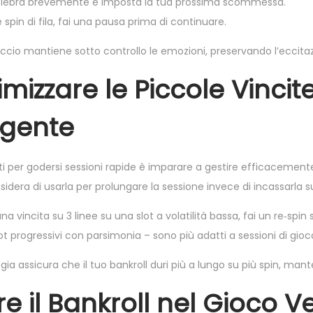
celebra brevemente e imposta la tua prossima scommessa.
e spin di fila, fai una pausa prima di continuare.
cio mantiene sotto controllo le emozioni, preservando l’eccitazi
mizzare le Piccole Vincite
ligente
ti per godersi sessioni rapide è imparare a gestire efficacemente
dera di usarla per prolungare la sessione invece di incassarla s
una vincita su 3 linee su una slot a volatilità bassa, fai un re‑spin
ot progressivi con parsimonia – sono più adatti a sessioni di gioc
ia assicura che il tuo bankroll duri più a lungo su più spin, man
re il Bankroll nel Gioco V