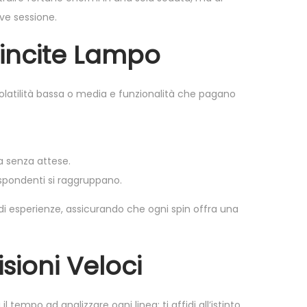
ve sessione.
Vincite Lampo
n volatilità bassa o media e funzionalità che pagano
a senza attese.
spondenti si raggruppano.
di esperienze, assicurando che ogni spin offra una
sioni Veloci
tempo ad analizzare ogni linea; ti affidi all’istinto