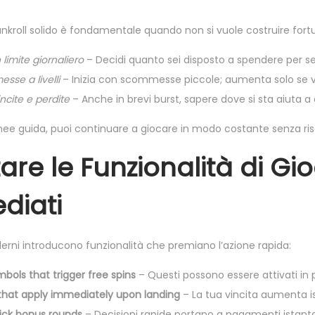
ankroll solido è fondamentale quando non si vuole costruire fort
limite giornaliero
– Decidi quanto sei disposto a spendere per ses
sse a livelli
– Inizia con scommesse piccole; aumenta solo se vi
ncite e perdite
– Anche in brevi burst, sapere dove si sta aiuta a 
nee guida, puoi continuare a giocare in modo costante senza risch
tare le Funzionalità di G
diati
derni introducono funzionalità che premiano l’azione rapida:
bols that trigger free spins
– Questi possono essere attivati in 
s that apply immediately upon landing
– La tua vincita aumenta 
lick bonus rounds
– Decisioni rapide portano a pagamenti istanta