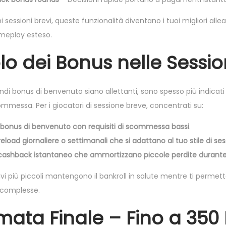
sessioni brevi, queste funzionalità diventano i tuoi migliori al
meplay esteso.
olo dei Bonus nelle Sessio
di bonus di benvenuto siano allettanti, sono spesso più indicati p
commessa. Per i giocatori di sessione breve, concentrati su:
 bonus di benvenuto con requisiti di scommessa bassi
.
reload giornaliere o settimanali che si adattano al tuo stile di se
 cashback istantaneo che ammortizzano piccole perdite durante 
ivi più piccoli mantengono il bankroll in salute mentre ti permet
 complesse.
ata Finale – Fino a 350 