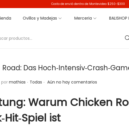
Costo de envió dentro de Montevideo $250-$300
ienda
Ovillos y Madejas
Merceria
BALISHOP 
Bus
 Road: Das Hoch‑Intensiv‑Crash‑Game,
.
.
P
por
mathias
Todas
Aún no hay comentarios
u
b
itung: Warum Chicken Ro
l
Hit‑Spiel ist
i
c