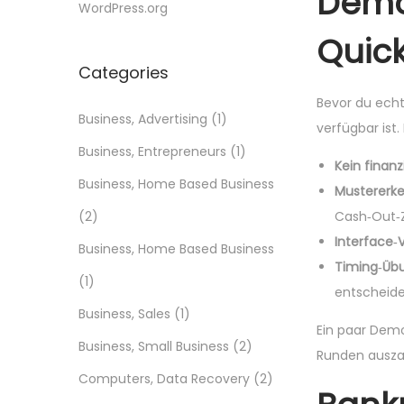
Demo
WordPress.org
Quick
Categories
Bevor du echt
Business, Advertising
(1)
verfügbar ist
Business, Entrepreneurs
(1)
Kein finanzi
Business, Home Based Business
Mustererk
(2)
Cash‑Out‑Z
Interface‑V
Business, Home Based Business
Timing‑Üb
(1)
entscheide
Business, Sales
(1)
Ein paar Demo
Business, Small Business
(2)
Runden auszah
Computers, Data Recovery
(2)