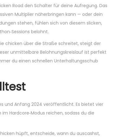
icken Road den Schalter für deine Aufregung. Das
assiven Multiplier näherbringen kann — oder dein
dungen stehen, fühlen sich von diesem slicken,
thon‑Sessions belohnt.
die chicken über die Straße schreitet, steigt der
ieser unmittelbare Belohnungskreislauf ist perfekt
immer du einen schnellen Unterhaltungsschub
ltest
s und Anfang 2024 veröffentlicht. Es bietet vier
en im Hardcore‑Modus reichen, sodass du die
 chicken hüpft, entscheide, wann du auscashst,