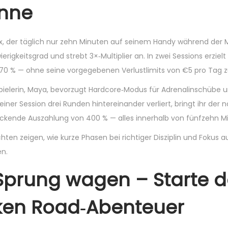
nne
x, der täglich nur zehn Minuten auf seinem Handy während der Mi
rigkeitsgrad und strebt 3×‑Multiplier an. In zwei Sessions erzie
70 % — ohne seine vorgegebenen Verlustlimits von €5 pro Tag z
pielerin, Maya, bevorzugt Hardcore‑Modus für Adrenalinschübe un
 einer Session drei Runden hintereinander verliert, bringt ihr d
ckende Auszahlung von 400 % — alles innerhalb von fünfzehn Min
hten zeigen, wie kurze Phasen bei richtiger Disziplin und Fokus
en.
Sprung wagen – Starte de
ken Road‑Abenteuer