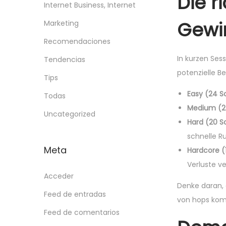
Die r
Internet Business, Internet
Gewi
Marketing
Recomendaciones
In kurzen Ses
Tendencias
potenzielle B
Tips
Easy (24 Sc
Todas
Medium (22
Uncategorized
Hard (20 Sc
schnelle R
Meta
Hardcore (1
Verluste v
Acceder
Denke daran, 
Feed de entradas
von hops komp
Feed de comentarios