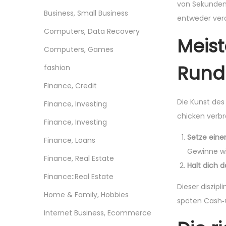
von Sekunden 
Business, Small Business
entweder verd
Computers, Data Recovery
Meist
Computers, Games
Rund
fashion
Finance, Credit
Die Kunst des 
Finance, Investing
chicken verbr
Finance, Investing
Setze einen 
Finance, Loans
Gewinne wi
Finance, Real Estate
Halt dich d
Finance::Real Estate
Dieser diszip
Home & Family, Hobbies
späten Cash‑O
Internet Business, Ecommerce