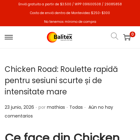
Envió gratuito a partir de $3.500 / WPP 091600508 / 29085858
Costo de envió dentro de Montevideo $250-$300
No tenemos mínimo de compra
0
Chicken Road: Roulette rapidă
pentru sesiuni scurte și de
intensitate mare
.
.
.
P
P
23 junio, 2026
por
mathias
Todas
Aún no hay
u
u
comentarios
b
b
l
l
Ce face din Chicken