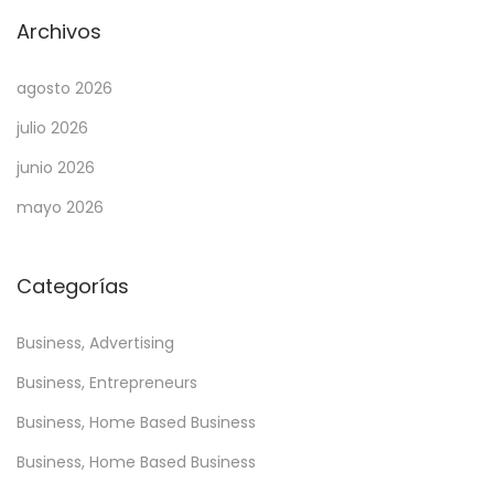
ă
Archivos
r
a
agosto 2026
t
julio 2026
e
T
junio 2026
h
mayo 2026
r
i
Categorías
l
l
Business, Advertising
s
d
Business, Entrepreneurs
e
Business, Home Based Business
T
Business, Home Based Business
r