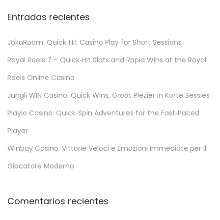
k
Entradas recientes
e
n
JokaRoom: Quick‑Hit Casino Play for Short Sessions
R
Royal Reels 7 – Quick‑Hit Slots and Rapid Wins at the Royal
o
a
Reels Online Casino
d
Jungli WIN Casino: Quick Wins, Groot Plezier in Korte Sessies
S
Playio Casino: Quick‑Spin Adventures for the Fast‑Paced
l
o
Player
t
Winbay Casino: Vittorie Veloci e Emozioni Immediate per il
:
Giocatore Moderno
A
d
e
Comentarios recientes
v