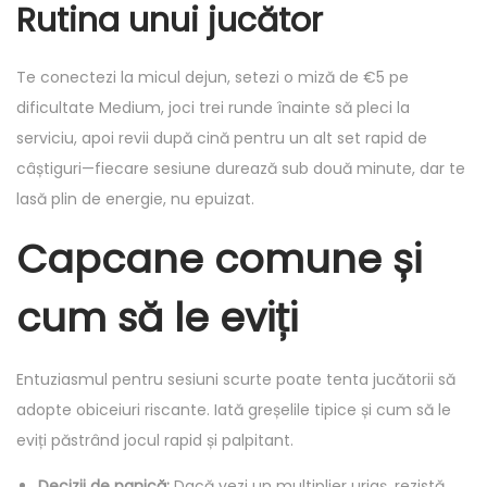
Rutina unui jucător
Te conectezi la micul dejun, setezi o miză de €5 pe
dificultate Medium, joci trei runde înainte să pleci la
serviciu, apoi revii după cină pentru un alt set rapid de
câștiguri—fiecare sesiune durează sub două minute, dar te
lasă plin de energie, nu epuizat.
Capcane comune și
cum să le eviți
Entuziasmul pentru sesiuni scurte poate tenta jucătorii să
adopte obiceiuri riscante. Iată greșelile tipice și cum să le
eviți păstrând jocul rapid și palpitant.
Decizii de panică:
Dacă vezi un multiplier uriaș, rezistă