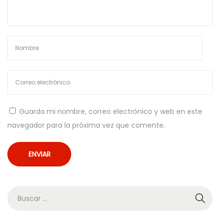
a
s
c
h
e
G
e
w
Guarda mi nombre, correo electrónico y web en este
i
navegador para la próxima vez que comente.
n
n
e
C
h
i
c