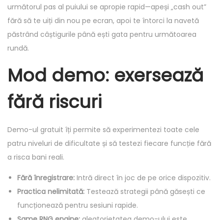
următorul pas al puiului se apropie rapid—apeși „cash out”
fără să te uiți din nou pe ecran, apoi te întorci la navetă
păstrând câștigurile până ești gata pentru următoarea
rundă.
Mod demo: exersează
fără riscuri
Demo-ul gratuit îți permite să experimentezi toate cele
patru niveluri de dificultate și să testezi fiecare funcție fără
a risca bani reali.
Fără înregistrare:
Intră direct în joc de pe orice dispozitiv.
Practica nelimitată:
Testează strategii până găsești ce
funcționează pentru sesiuni rapide.
Same RNG engine:
aleatorietatea demo-ului este