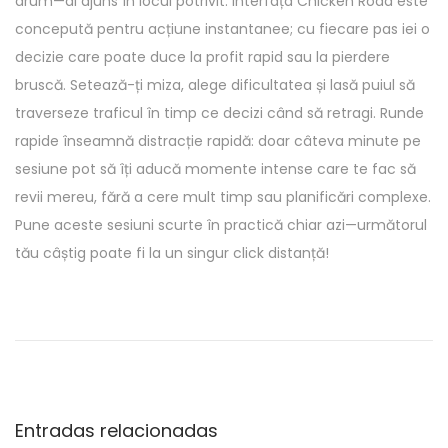
drum—ai ajuns în locul potrivit. Interfața Chicken Road este
concepută pentru acțiune instantanee; cu fiecare pas iei o
decizie care poate duce la profit rapid sau la pierdere
bruscă. Setează-ți miza, alege dificultatea și lasă puiul să
traverseze traficul în timp ce decizi când să retragi. Runde
rapide înseamnă distracție rapidă: doar câteva minute pe
sesiune pot să îți aducă momente intense care te fac să
revii mereu, fără a cere mult timp sau planificări complexe.
Pune aceste sesiuni scurte în practică chiar azi—următorul
tău câștig poate fi la un singur click distanță!
M
o
b
i
l
Entradas relacionadas
e