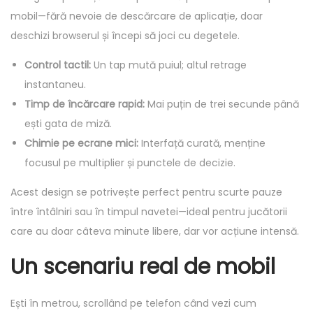
mobil—fără nevoie de descărcare de aplicație, doar
deschizi browserul și începi să joci cu degetele.
Control tactil:
Un tap mută puiul; altul retrage
instantaneu.
Timp de încărcare rapid:
Mai puțin de trei secunde până
ești gata de miză.
Chimie pe ecrane mici:
Interfață curată, menține
focusul pe multiplier și punctele de decizie.
Acest design se potrivește perfect pentru scurte pauze
între întâlniri sau în timpul navetei—ideal pentru jucătorii
care au doar câteva minute libere, dar vor acțiune intensă.
Un scenariu real de mobil
Ești în metrou, scrollând pe telefon când vezi cum