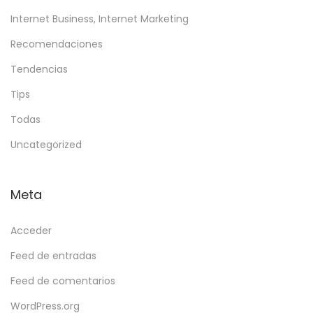
i
Internet Business, Internet Marketing
p
Recomendaciones
e
n
Tendencias
t
Tips
r
Todas
u
C
Uncategorized
â
ș
Meta
t
i
Acceder
g
Feed de entradas
u
Feed de comentarios
r
i
WordPress.org