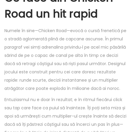
i
i
Road un hit rapid
c
c
a
a
d
d
Numele în sine—Chicken Road—evocă o cursă frenetică pe
o
o
o stradă aglomerată plină de capcane ascunse. În primul
e
e
paragraf vei simți adrenalina privindu‑l pe acel mic păsărilă
l
n
sărind de pe o capac de canal pe alta în timp ce decizi
dacă să retragi câștigul sau să riști pasul următor. Designul
jocului este construit pentru cei care doresc rezultate
rapide: runde scurte, decizii instantanee și un multiplier
atrăgător care poate exploda în milioane dacă ai noroc.
Entuziasmul nu e doar în rezultat; e în ritmul fiecărui click
sau tap care face ca puiul să înainteze. Îți poți seta miza și
apoi să urmărești cum multiplier-ul crește înainte să decizi
dacă să îți păstrezi câștigul sau să încerci un pas în plus—