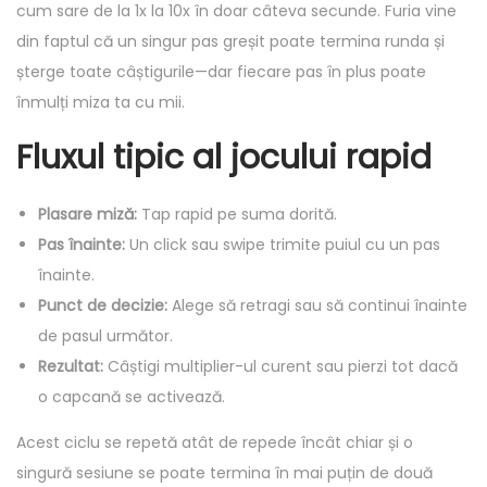
cum sare de la 1x la 10x în doar câteva secunde. Furia vine
din faptul că un singur pas greșit poate termina runda și
șterge toate câștigurile—dar fiecare pas în plus poate
înmulți miza ta cu mii.
Fluxul tipic al jocului rapid
Plasare miză:
Tap rapid pe suma dorită.
Pas înainte:
Un click sau swipe trimite puiul cu un pas
înainte.
Punct de decizie:
Alege să retragi sau să continui înainte
de pasul următor.
Rezultat:
Câștigi multiplier-ul curent sau pierzi tot dacă
o capcană se activează.
Acest ciclu se repetă atât de repede încât chiar și o
singură sesiune se poate termina în mai puțin de două