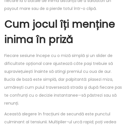
fiecare la o bătaie de inimă distanță de a sărbători un
payout mare sau de a pierde totul într-o clipă.
Cum jocul îți menține
inima în priză
Fiecare sesiune începe cu o miză simplă și un slider de
dificultate opțional care ajustează câte pași trebuie să
supraviețuiești înainte să atingi premiul cu oua de aur.
Bucla de bază este simplă, dar palpitantă: plasezi miza,
urmărești cum puiul traversează strada și după fiecare pas
te confrunți cu o decizie instantanee—să păstrezi sau să
renunți.
Această alegere în fracțiuni de secundă este punctul
culminant al tensiunii. Multiplier-ul urcă rapid; poți vedea