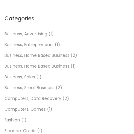
R
a
Categories
p
i
Business, Advertising
(1)
d
Business, Entrepreneurs
(1)
e
Business, Home Based Business
(2)
Business, Home Based Business
(1)
Business, Sales
(1)
Business, Small Business
(2)
Computers, Data Recovery
(2)
Computers, Games
(1)
fashion
(1)
Finance, Credit
(1)