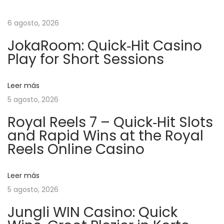
b
e
6 agosto, 2026
t
JokaRoom: Quick‑Hit Casino
O
Play for Short Sessions
n
l
Leer más
i
5 agosto, 2026
n
e
Royal Reels 7 – Quick‑Hit Slots
and Rapid Wins at the Royal
C
Reels Online Casino
a
s
i
Leer más
n
5 agosto, 2026
o
Jungli WIN Casino: Quick
: