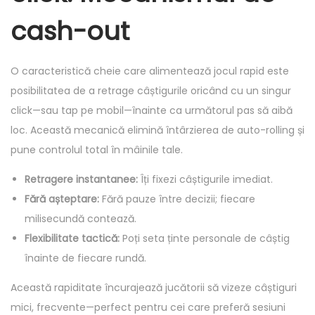
cash-out
O caracteristică cheie care alimentează jocul rapid este
posibilitatea de a retrage câștigurile oricând cu un singur
click—sau tap pe mobil—înainte ca următorul pas să aibă
loc. Această mecanică elimină întârzierea de auto-rolling și
pune controlul total în mâinile tale.
Retragere instantanee:
Îți fixezi câștigurile imediat.
Fără așteptare:
Fără pauze între decizii; fiecare
milisecundă contează.
Flexibilitate tactică:
Poți seta ținte personale de câștig
înainte de fiecare rundă.
Această rapiditate încurajează jucătorii să vizeze câștiguri
mici, frecvente—perfect pentru cei care preferă sesiuni