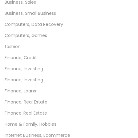
Business, Sales
a
v
Business, Small Business
e
Computers, Data Recovery
r
Computers, Games
s
a
fashion
r
Finance, Credit
e
Finance, Investing
a
Finance, Investing
D
r
Finance, Loans
u
Finance, Real Estate
m
Finance::Real Estate
u
l
Home & Family, Hobbies
u
Internet Business, Ecommerce