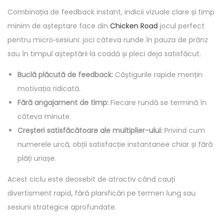
Combinația de feedback instant, indicii vizuale clare și timp
minim de așteptare face din
Chicken Road
jocul perfect
pentru micro‑sesiuni: joci câteva runde în pauza de prânz
sau în timpul așteptării la coadă și pleci deja satisfăcut.
Buclă plăcută de feedback:
Câștigurile rapide mențin
motivația ridicată.
Fără angajament de timp:
Fiecare rundă se termină în
câteva minute.
Creșteri satisfăcătoare ale multiplier-ului:
Privind cum
numerele urcă, obții satisfacție instantanee chiar și fără
plăți uriașe.
Acest ciclu este deosebit de atractiv când cauți
divertisment rapid, fără planificări pe termen lung sau
sesiuni strategice aprofundate.