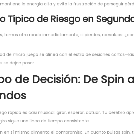
mantiene la energía alta y evita la frustración de perseguir pér
jo Típico de Riesgo en Segund
s, tomas otra ronda inmediatamente; si pierdes, reevaluas: ¿cont
ad de micro‑juego se alinea con el estilo de sesiones cortas—la
 se dejan pasar.
o de Decisión: De Spin a
ndos
uego rápido es casi musical: girar, esperar, actuar. Tu cerebro 
iro sigue una línea de tiempo consistente.
ón en sí misma alimenta el compromiso. En cuanto pulsas spin, t