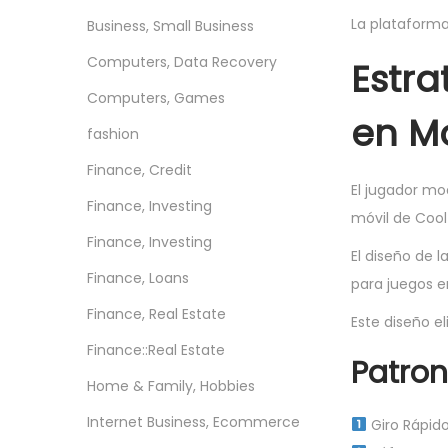
La plataforma
Business, Small Business
Computers, Data Recovery
Estra
Computers, Games
en M
fashion
Finance, Credit
El jugador mo
Finance, Investing
móvil de Coolz
Finance, Investing
El diseño de l
Finance, Loans
para juegos e
Finance, Real Estate
Este diseño e
Finance::Real Estate
Patro
Home & Family, Hobbies
Internet Business, Ecommerce
Giro Rápid