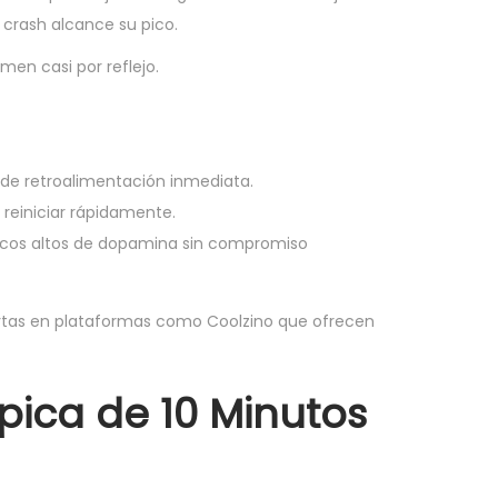
 crash alcance su pico.
en casi por reflejo.
 de retroalimentación inmediata.
reiniciar rápidamente.
icos altos de dopamina sin compromiso
cortas en plataformas como Coolzino que ofrecen
ípica de 10 Minutos