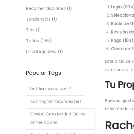
Login (30 s)
Recomendaciones
(1)
Seleccionar 
Tendencias
(1)
Bucle de Gi
Tips
(1)
Revisión de
Pago (10 s)
Todas
(286)
Cierre de S
Uncategorized
(1)
Este ciclo se
termines tu c
Popular Tags
Tu Pro
betflixmexico.com/
Puedes ajusta
casinogranmadrides.net
más rápidos 
Casino Gran Madrid Online
Racha
online casino