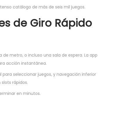
xtenso catálogo de más de seis mil juegos.
nes de Giro Rápido
de metro, o incluso una sala de espera. La app
para acción instantánea.
l para seleccionar juegos, y navegación inferior
slots rápidos.
terminar en minutos.