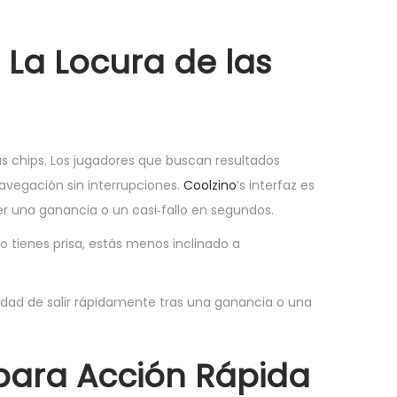
 La Locura de las
s chips. Los jugadores que buscan resultados
avegación sin interrupciones.
Coolzino
’s interfaz es
raer una ganancia o un casi‑fallo en segundos.
 tienes prisa, estás menos inclinado a
acidad de salir rápidamente tras una ganancia o una
para Acción Rápida