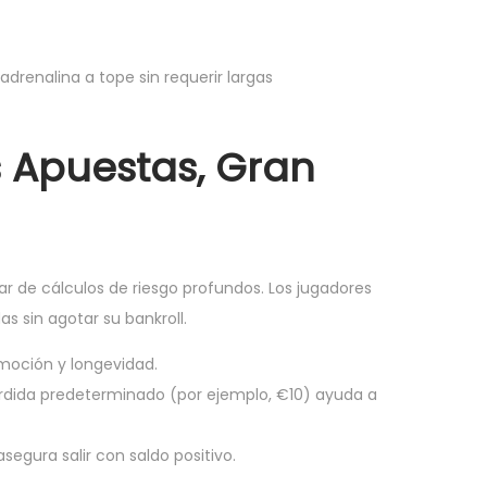
renalina a tope sin requerir largas
 Apuestas, Gran
ar de cálculos de riesgo profundos. Los jugadores
 sin agotar su bankroll.
emoción y longevidad.
rdida predeterminado (por ejemplo, €10) ayuda a
egura salir con saldo positivo.