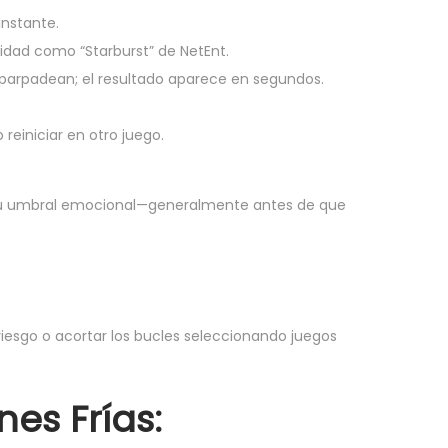
instante.
cidad como “Starburst” de NetEnt.
 parpadean; el resultado aparece en segundos.
reiniciar en otro juego.
s tu umbral emocional—generalmente antes de que
iesgo o acortar los bucles seleccionando juegos
es Frías: