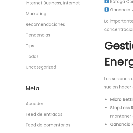
Ráfaga Cor
Internet Business, Internet
Ganancia →
Marketing
Lo importante
Recomendaciones
concentracio
Tendencias
Gest
Tips
Todas
Ener
Uncategorized
Las sesiones 
suelen hacer 
Meta
Micro‑Betti
Acceder
Stop‑Loss 
Feed de entradas
mantener e
Ganancia R
Feed de comentarios