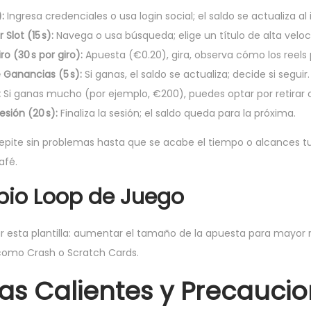
:
Ingresa credenciales o usa login social; el saldo se actualiza al 
Slot (15 s):
Navega o usa búsqueda; elige un título de alta velo
ro (30 s por giro):
Apuesta (€0.20), gira, observa cómo los reels
 Ganancias (5 s):
Si ganas, el saldo se actualiza; decide si seguir.
:
Si ganas mucho (por ejemplo, €200), puedes optar por retirar o 
esión (20 s):
Finaliza la sesión; el saldo queda para la próxima.
 repite sin problemas hasta que se acabe el tiempo o alcance
afé.
pio Loop de Juego
r esta plantilla: aumentar el tamaño de la apuesta para mayor r
como Crash o Scratch Cards.
s Calientes y Precaucion