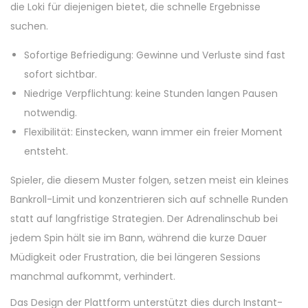
die Loki für diejenigen bietet, die schnelle Ergebnisse
suchen.
Sofortige Befriedigung: Gewinne und Verluste sind fast
sofort sichtbar.
Niedrige Verpflichtung: keine Stunden langen Pausen
notwendig.
Flexibilität: Einstecken, wann immer ein freier Moment
entsteht.
Spieler, die diesem Muster folgen, setzen meist ein kleines
Bankroll-Limit und konzentrieren sich auf schnelle Runden
statt auf langfristige Strategien. Der Adrenalinschub bei
jedem Spin hält sie im Bann, während die kurze Dauer
Müdigkeit oder Frustration, die bei längeren Sessions
manchmal aufkommt, verhindert.
Das Design der Plattform unterstützt dies durch Instant-