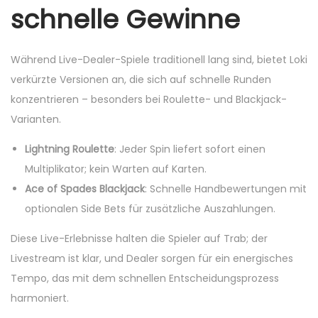
schnelle Gewinne
Während Live-Dealer-Spiele traditionell lang sind, bietet Loki
verkürzte Versionen an, die sich auf schnelle Runden
konzentrieren – besonders bei Roulette- und Blackjack-
Varianten.
Lightning Roulette
: Jeder Spin liefert sofort einen
Multiplikator; kein Warten auf Karten.
Ace of Spades Blackjack
: Schnelle Handbewertungen mit
optionalen Side Bets für zusätzliche Auszahlungen.
Diese Live-Erlebnisse halten die Spieler auf Trab; der
Livestream ist klar, und Dealer sorgen für ein energisches
Tempo, das mit dem schnellen Entscheidungsprozess
harmoniert.