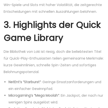
Win-Spiele und Slots mit hoher Volatilität, die zeitgerechte
Entscheidungen mit schnellen Auszahlungen belohnen.
3. Highlights der Quick
Game Library
Die Bibliothek von Loki ist riesig, doch die beliebtesten Titel
für Quick-Play-Enthusiasten teilen gemeinsame Merkmale:
kurze Gewinnlinien, schnelle Spin-Zeiten und sofortiges
Belohnungspotenzial.
NetEnt’s “Starburst”
: Geringe Einsatzanforderungen und
ein einfacher Gewinnpfad.
Microgaming’s “Mega Moolah”
: Ein Jackpot, der nach nur
wenigen Spins ausgelöst wird.