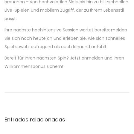
brauchen – von hochvolatilen Slots bis hin zu blitzschnellen
Live-Spielen und mobilem Zugriff, der zu Ihrem Lebensstil
passt.
Ihre nächste hochintensive Session wartet bereits; melden
Sie sich noch heute an und erleben Sie, wie sich schnelles
Spiel sowohl aufregend als auch lohnend anfühlt.
Bereit für Ihren nächsten Spin? Jetzt anmelden und Ihren
Willkommensbonus sichern!
B
e
t
O
n
Entradas relacionadas
R
e