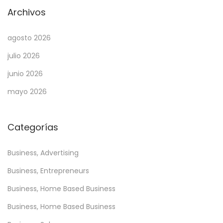
I
Archivos
n
t
agosto 2026
o
julio 2026
a
C
junio 2026
a
mayo 2026
n
d
Categorías
y
‑
Business, Advertising
P
Business, Entrepreneurs
o
w
Business, Home Based Business
e
Business, Home Based Business
r