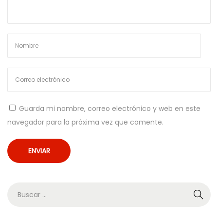
í
k
o
v
a
d
r
e
Guarda mi nombre, correo electrónico y web en este
n
navegador para la próxima vez que comente.
a
l
í
n
u
S
u